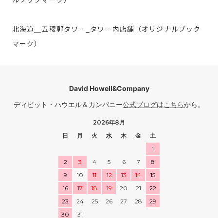
北海道＿五稜郭タワー_タワー内店舗（オリジナルブック
マーク）
David Howell&Company
ディビット・ハウエル＆カンパニー
公式ブログ
は
こちら
から。
2026年8月
日
月
火
水
木
金
土
1
2
3
4
5
6
7
8
9
10
11
12
13
14
15
16
17
18
19
20
21
22
23
24
25
26
27
28
29
30
31