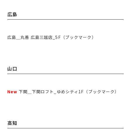
広島
広島＿丸善 広島三越店_5F（ブックマーク）
山口
New
下関＿下関ロフト_ゆめシティ1F（ブックマーク）
高知