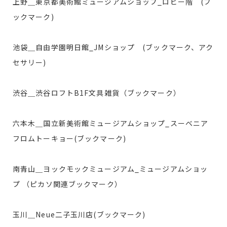
上野＿東京都美術館ミュージアムショップ_ロビー階 (ブ
ックマーク)
池袋＿自由学園明日館_JMショップ (ブックマーク、アク
セサリー)
渋谷＿渋谷ロフトB1F文具雑貨（ブックマーク）
六本木＿国立新美術館ミュージアムショップ_スーベニア
フロムトーキョー(ブックマーク)
南青山＿ヨックモックミュージアム_ミュージアムショッ
プ （ピカソ関連ブックマーク）
玉川＿Neue二子玉川店(ブックマーク)