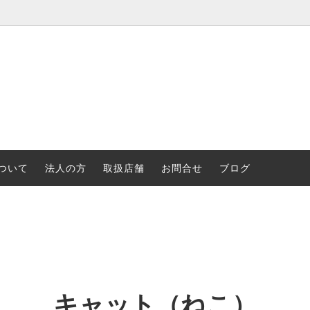
ついて
法人の方
取扱店舗
お問合せ
ブログ
サリー
ク・ロイド・ライト
浮世絵
アム・モリス
ティファニー
リー・ハーパー
音楽・バレエ
ャー
ランドスケープ
キャット（ねこ）