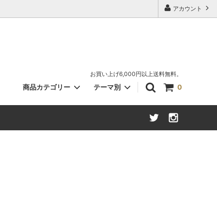
アカウント
お買い上げ6,000円以上送料無料。
商品カテゴリー
テーマ別
0
キャット（ねこ）
さくら柄
書斎・文学
ツール