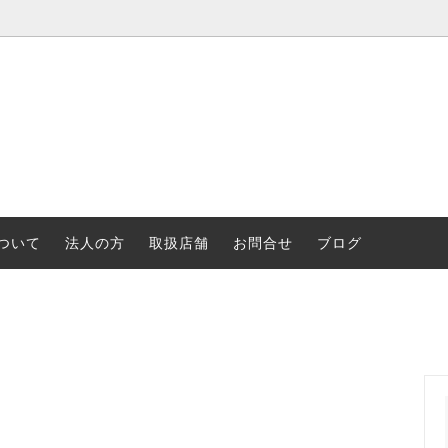
ついて
法人の方
取扱店舗
お問合せ
ブログ
サリー
ク・ロイド・ライト
浮世絵
アム・モリス
ティファニー
リー・ハーパー
音楽・バレエ
ャー
ランドスケープ