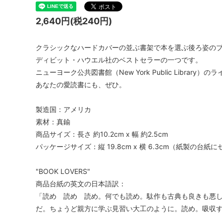
2,640円(税240円)
クラシックなハードカバーの並ぶ書架で本を選ぶ後ろ姿の
ディビット・ハウエル社のベストセラーの一つです。
ニューヨーク公共図書館（New York Public Librar
あなたの愛読書にも、ぜひ。
製造国：アメリカ
素材：真鍮
商品サイズ：長さ 約10.2cm x 幅 約2.5cm
パッケージサイズ：縦 19.8cm x 横 6.3cm（紙製の台
"BOOK LOVERS"
商品台紙の英文の日本語訳：
「読め 読め 読め。何でも読め。駄作も古典も良きも悪
だ。ちょうど親方に学ぶ見習い大工のように。読め。吸収