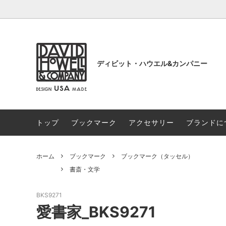
ディビット・ハウエル&カンパニー
トップ
ブックマーク
アクセサリー
ブランドに
ブックマーク
NEW！
アクセ
フラン
和柄・アジアのアート
ウィリ
ホーム
ブックマーク
ブックマーク（タッセル）
アート
チャー
書斎・文学
フラワー
ネイチ
BKS9271
日本画・水墨画・新版画
愛書家_BKS9271