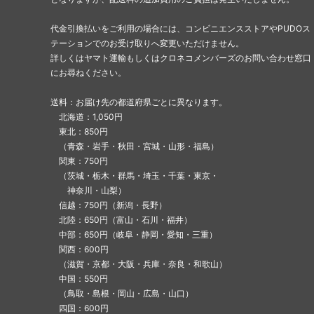
代金引換払いをご利用の場合には、コンビニエンスストアやPUDOス
テーションでのお受け取りへ変更いただけません。
詳しくはヤマト運輸もしくはクロネコメンバーズのお問い合わせ窓口
にお尋ねください。
送料：お届け先の都道府県ごとに異なります。
北海道：1,050円
東北：850円
（青森・岩手・秋田・宮城・山形・福島）
関東：750円
（茨城・栃木・群馬・埼玉・千葉・東京・
神奈川・山梨）
信越：750円（新潟・長野）
北陸：650円（富山・石川・福井）
中部：650円（岐阜・静岡・愛知・三重）
関西：600円
（滋賀・京都・大阪・兵庫・奈良・和歌山）
中国：550円
（鳥取・島根・岡山・広島・山口）
四国：600円