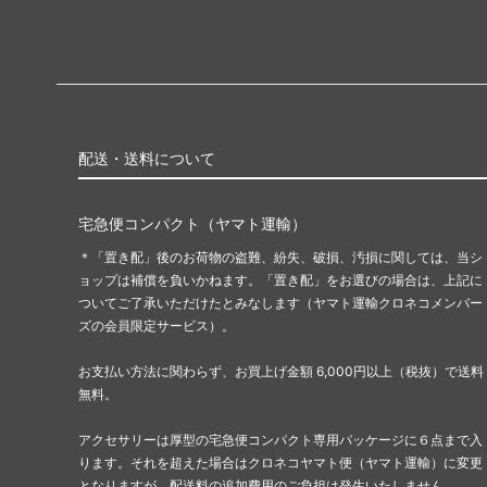
配送・送料について
宅急便コンパクト（ヤマト運輸）
＊「置き配」後のお荷物の盗難、紛失、破損、汚損に関しては、当シ
ョップは補償を負いかねます。「置き配」をお選びの場合は、上記に
ついてご了承いただけたとみなします（ヤマト運輸クロネコメンバー
ズの会員限定サービス）。
お支払い方法に関わらず、お買上げ金額 6,000円以上（税抜）で送料
無料。
アクセサリーは厚型の宅急便コンパクト専用パッケージに６点まで入
ります。それを超えた場合はクロネコヤマト便（ヤマト運輸）に変更
となりますが、配送料の追加費用のご負担は発生いたしません。