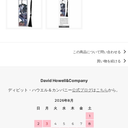
この商品について問い合わせる
買い物を続ける
David Howell&Company
ディビット・ハウエル＆カンパニー
公式ブログ
は
こちら
から。
2026年8月
日
月
火
水
木
金
土
1
2
3
4
5
6
7
8