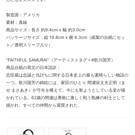
製造国：アメリカ
素材：真鍮
商品サイズ：長さ 約9.4cm x 幅 約3.0cm
パッケージサイズ：縦 19.8cm x 横 6.3cm（紙製の台紙にセッ
ト／透明スリーブ入り）
"FAITHFUL SAMURAI"（アーティストタグ＝#歌川国芳）
商品台紙の英文の日本語訳：
忠臣蔵は忠誠と仇討ちに関する日本史上の最も素晴らしい物語の
一つ。歌川国芳の錦絵には、家臣のひとり 間瀬宙太夫正明（ま
せ まさあき）が弓矢を構えて、今にも射ようとしている姿が描
かれている。62歳の間瀬は勇敢に激しく戦う熟練の剣士として
描かれ、すべての仲間から賞賛された。