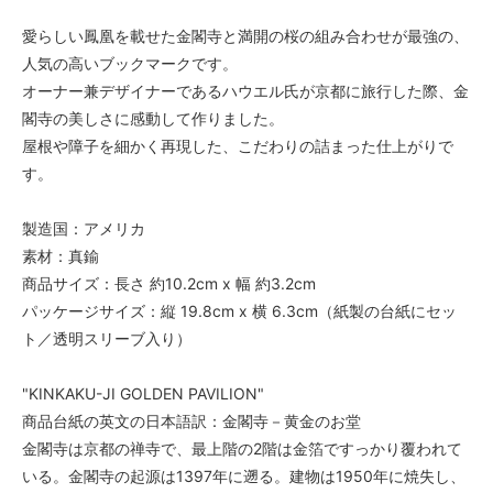
愛らしい鳳凰を載せた金閣寺と満開の桜の組み合わせが最強の、
人気の高いブックマークです。
オーナー兼デザイナーであるハウエル氏が京都に旅行した際、金
閣寺の美しさに感動して作りました。
屋根や障子を細かく再現した、こだわりの詰まった仕上がりで
す。
製造国：アメリカ
素材：真鍮
商品サイズ：長さ 約10.2cm x 幅 約3.2cm
パッケージサイズ：縦 19.8cm x 横 6.3cm（紙製の台紙にセッ
ト／透明スリーブ入り）
"KINKAKU-JI GOLDEN PAVILION"
商品台紙の英文の日本語訳：金閣寺－黄金のお堂
金閣寺は京都の禅寺で、最上階の2階は金箔ですっかり覆われて
いる。金閣寺の起源は1397年に遡る。建物は1950年に焼失し、