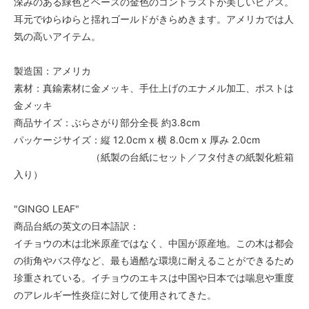
深みのある緑色とベースの金色のコントラストが美しいピアス。
耳元でゆらゆらと揺れゴールドがきらめきます。アメリカでは人
気の高いアイテム。
製造国：アメリカ
素材：真鍮素材に金メッキ、手仕上げのエナメル加工、ポストは
金メッキ
商品サイズ：ぶらさがり部分全長 約3.8cm
パッケージサイズ：縦 12.0cm x 横 8.0cm x 厚み 2.0cm
（紙製の台紙にセット／フタ付きの紙製化粧箱
入り）
"GINGO LEAF"
商品台紙の英文の日本語訳：
イチョウの木は北米原産ではなく、中国が原産地。この木は都会
の街角やバス停など、最も過酷な環境に耐えることができるため
珍重されている。イチョウのエキスは中国や日本では喘息や重度
のアレルギー性炎症に対して使用されてきた。