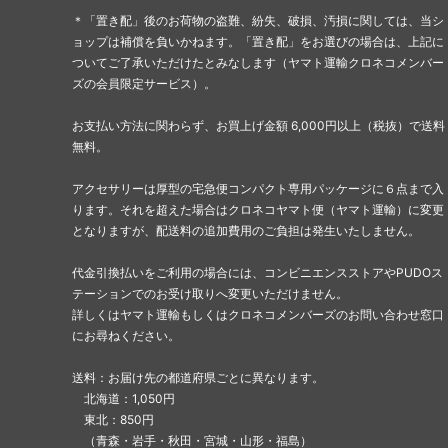
＊「置き配」後のお荷物の盗難、紛失、破損、汚損に関しては、当シ
ョップは補償を負いかねます。「置き配」をお選びの場合は、上記に
ついてご了承いただけたとみなします（ヤマト運輸クロネコメンバー
ズの会員限定サービス）。
お支払い方法に関わらず、お買上げ金額 6,000円以上（税抜）で送料
無料。
アクセサリーは厚型の宅急便コンパクト専用パッケージに６点まで入
ります。それを超えた場合はクロネコヤマト便（ヤマト運輸）に変更
となりますが、配送料の追加費用のご負担は発生いたしません。
代金引換払いをご利用の場合には、コンビニエンスストアやPUDOス
テーションでのお受け取りへ変更いただけません。
詳しくはヤマト運輸もしくはクロネコメンバーズのお問い合わせ窓口
にお尋ねください。
送料：お届け先の都道府県ごとに異なります。
北海道：1,050円
東北：850円
（青森・岩手・秋田・宮城・山形・福島）