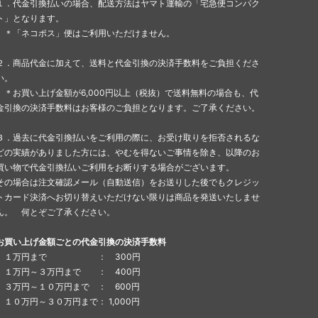
１．代金引換払いの場合、配送方法はヤマト運輸の「宅急便コンパク
ト」となります。
＊「ネコポス」便はご利用いただけません。
２．商品代金に加えて、送料と代金引換の決済手数料をご負担くださ
い。
＊お買い上げ金額が6,000円以上（税抜）で送料無料の場合も、代
金引換の決済手数料はお客様のご負担となります。ご了承ください。
３．過去に代金引換払いをご利用の際に、お受け取りを拒否されるな
どの実績がありました方には、やむを得ないご事情を除き、以降のお
買い物で代金引換払いご利用をお断りする場合がございます。
その場合は注文確認メール（自動送信）をお送りした後でもクレジッ
トカード決済へお切り替えいただけない限りは商品を発送いたしませ
ん。 何とぞご了承ください。
お買い上げ金額ごとの代金引換の決済手数料
１万円まで ： 300円
１万円～３万円まで ： 400円
３万円～１０万円まで ： 600円
１０万円～３０万円まで： 1,000円