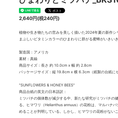
2,640円(税240円)
植物や生き物たちの営みを美しく描いた2024年夏の新作シ
まぶしいビタミンカラーのひまわりに群がる蜜蜂がいきい
製造国：アメリカ
素材：真鍮
商品サイズ：長さ 約 10.0cm x 幅 約 2.8cm
パッケージサイズ：縦 19.8cm x 横 6.3cm（紙製の台
"SUNFLOWERS & HONEY BEES"
商品台紙の英文の日本語訳：
ミツバチの個体数が減少する中、新たな研究がミツバチの
る。ヒマワリ（Helianthus annuus）の花粉は、マ
めることが判明している。しかし、ヒマワリの花粉がない