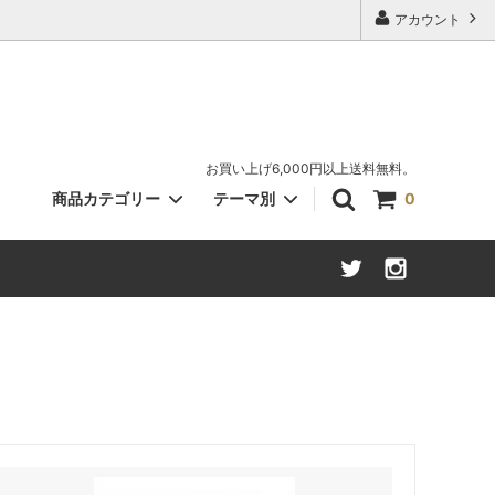
アカウント
お買い上げ6,000円以上送料無料。
商品カテゴリー
テーマ別
0
キャット（ねこ）
さくら柄
書斎・文学
ツール