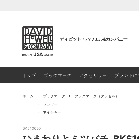
ディビット・ハウエル&カンパニー
トップ
ブックマーク
アクセサリー
ブランドに
ブックマーク
NEW！
アクセ
フラン
和柄・アジアのアート
ウィリ
ホーム
ブックマーク
ブックマーク（タッセル）
アート
チャー
フラワー
ネイチャー
フラワー
ネイチ
日本画・水墨画・新版画
BKS10680
ひまわりとミツバチ_BKS10