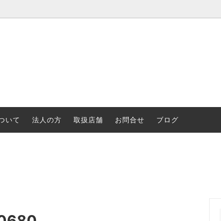
ついて
法人の方
取扱店舗
お問合せ
ブログ
サリー
ク・ロイド・ライト
浮世絵
アム・モリス
ティファニー
リー・ハーパー
音楽・バレエ
ャー
ランドスケープ
680