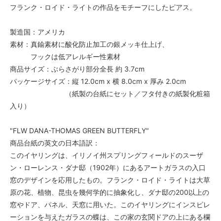
フランク・ロイド・ライトの作品をモチーフにしたピアス。
製造国：アメリカ
素材：真鍮素材に酸化防止加工の銀メッキ仕上げ、
フックは低アレルギー性素材
商品サイズ：ぶらさがり部分全長 約 3.7cm
パッケージサイズ：縦 12.0cm x 横 8.0cm x 厚み 2.0cm
（紙製の台紙にセット／フタ付きの紙製化粧箱
入り）
"FLW DANA-THOMAS GREEN BUTTERFLY"
商品台紙の英文の日本語訳：
このイヤリングは、イリノイ州スプリングフィールドのスーザ
ン・ローレンス・ダナ邸（1902年）にあるアートガラスの入口
窓のデザインを応用したもの。フランク・ロイド・ライトは大草
原の花、植物、昆虫を幾何学的に抽象化し、ダナ邸の200以上の
窓やドア、パネル、天窓に用いた。このイヤリングにインスピレ
ーションを与えたガラスの蝶は、この家の玄関ドアの上にある欄