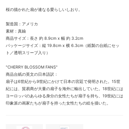
桜の描かれた扇が連なる愛らしいしおり。
製造国：アメリカ
素材：真鍮
商品サイズ：長さ 約 8.9cm x 幅 約 3.2cm
パッケージサイズ：縦 19.8cm x 横 6.3cm（紙製の台紙にセッ
ト／透明スリーブ入り）
"CHERRY BLOSSOM FANS"
商品台紙の英文の日本語訳：
扇子は6世紀から9世紀にかけて日本の宮廷で発明された。15世
紀には、貿易商が大量の扇子を海外に輸出していた。18世紀には
ヨーロッパのあらゆる身分の女性たちが扇子を持ち、19世紀には
印象派の画家たちが扇子を持った女性たちの絵を描いた。